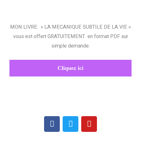
MON LIVRE: » LA MECANIQUE SUBTILE DE LA VIE »
vous est offert GRATUITEMENT en format PDF sur
simple demande.
Cliquez ici
F
T
Y
a
w
o
c
i
u